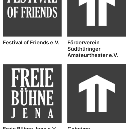
Festival of Friends e.V.
Förderverein
Südthüringer
Amateurtheater e.V.
Freie Bühne Jena e.V.
Geheime